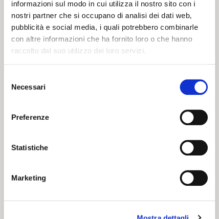
informazioni sul modo in cui utilizza il nostro sito con i
San Valentino in
I ZUG D’NA
nostri partner che si occupano di analisi dei dati web,
Kids’ Stand
VOLTA –
pubblicità e social media, i quali potrebbero combinarle
SELENELLA
con altre informazioni che ha fornito loro o che hanno
EDITION
raccolto dal suo utilizzo dei loro servizi.
Selezione
20 02 2024
19 03 2024
NEWS
NEWS
Necessari
del
consenso
Preferenze
Statistiche
CARNEVALE
ROSSOBLU’
Marketing
Mostra dettagli