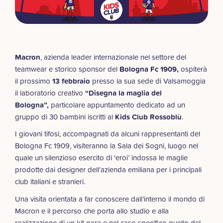
Macron
, azienda leader internazionale nel settore del
teamwear e storico sponsor del
Bologna Fc 1909,
ospiterà
il prossimo
13 febbraio
presso la sua sede di Valsamoggia
il laboratorio creativo
“Disegna la maglia del
Bologna”,
particolare appuntamento dedicato ad un
gruppo di 30 bambini iscritti al
Kids Club Rossoblù
.
I giovani tifosi, accompagnati da alcuni rappresentanti del
Bologna Fc 1909, visiteranno la Sala dei Sogni, luogo nel
quale un silenzioso esercito di ‘eroi’ indossa le maglie
prodotte dai designer dell’azienda emiliana per i principali
club italiani e stranieri.
Una visita orientata a far conoscere dall’interno il mondo di
Macron e il percorso che porta allo studio e alla
realizzazione di un kit gara e nel caso specifico quello del