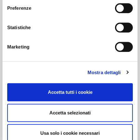
Preferenze
San Valentino in
I ZUG D’NA
Kids’ Stand
VOLTA –
SELENELLA
Statistiche
EDITION
Marketing
20 02 2024
19 03 2024
NEWS
NEWS
Mostra dettagli
Accetta tutti i cookie
Accetta selezionati
CARNEVALE
ROSSOBLU’
Usa solo i cookie necessari