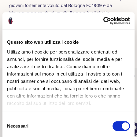
giovani fortemente voluto dal Bologna Fc 1909 e da
Macron rappresenta al meglio il rapporto di stretta
collaborazione che esiste ormai da 19 anni tra l’azienda di
Valsamoggia e il club rossoblù.
Fai parte del
Kids Club
? Iscriviti all’evento
“Disegna la
Questo sito web utilizza i cookie
maglia del Bologna”
cliccando
qui
Utilizziamo i cookie per personalizzare contenuti ed
annunci, per fornire funzionalità dei social media e per
analizzare il nostro traffico. Condividiamo inoltre
informazioni sul modo in cui utilizza il nostro sito con i
nostri partner che si occupano di analisi dei dati web,
pubblicità e social media, i quali potrebbero combinarle
Related
con altre informazioni che ha fornito loro o che hanno
raccolto dal suo utilizzo dei loro servizi.
Selezione
Necessari
del
consenso