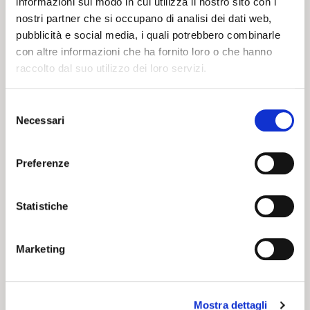
informazioni sul modo in cui utilizza il nostro sito con i
I ZUG D’NA
San Valentino in
nostri partner che si occupano di analisi dei dati web,
VOLTA –
Kids’ Stand
pubblicità e social media, i quali potrebbero combinarle
SELENELLA
con altre informazioni che ha fornito loro o che hanno
EDITION
raccolto dal suo utilizzo dei loro servizi.
19 03 2024
20 02 2024
NEWS
NEWS
Selezione
Necessari
del
consenso
Preferenze
Statistiche
CARNEVALE
ROSSOBLU’
Marketing
Mostra dettagli