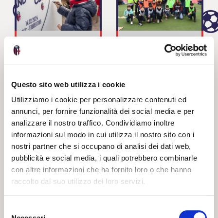
San Valentino in
I ZUG D’NA
Kids’ Stand
VOLTA –
SELENELLA
Questo sito web utilizza i cookie
EDITION
Utilizziamo i cookie per personalizzare contenuti ed
annunci, per fornire funzionalità dei social media e per
20 02 2024
19 03 2024
NEWS
NEWS
analizzare il nostro traffico. Condividiamo inoltre
informazioni sul modo in cui utilizza il nostro sito con i
nostri partner che si occupano di analisi dei dati web,
pubblicità e social media, i quali potrebbero combinarle
con altre informazioni che ha fornito loro o che hanno
raccolto dal suo utilizzo dei loro servizi.
Selezione
CARNEVALE
Necessari