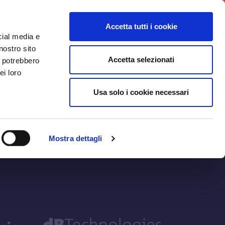
ws
Iniziative
Contatti
Login
Accetta tutti i cookie
cial media e
nostro sito
Accetta selezionati
i potrebbero
ei loro
Usa solo i cookie necessari
Mostra dettagli