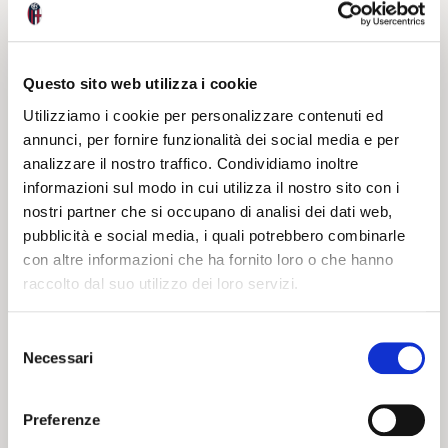
20 02 2024
19 03 2024
NEWS
NEWS
Questo sito web utilizza i cookie
Utilizziamo i cookie per personalizzare contenuti ed
annunci, per fornire funzionalità dei social media e per
analizzare il nostro traffico. Condividiamo inoltre
informazioni sul modo in cui utilizza il nostro sito con i
nostri partner che si occupano di analisi dei dati web,
pubblicità e social media, i quali potrebbero combinarle
CARNEVALE
con altre informazioni che ha fornito loro o che hanno
ROSSOBLU’
raccolto dal suo utilizzo dei loro servizi.
Selezione
Necessari
del
consenso
20 02 2024
NEWS
Preferenze