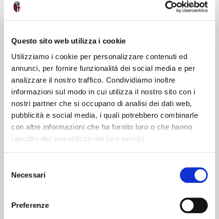
19 03 2024
20 02 2024
NEWS
NEWS
Questo sito web utilizza i cookie
Utilizziamo i cookie per personalizzare contenuti ed
annunci, per fornire funzionalità dei social media e per
analizzare il nostro traffico. Condividiamo inoltre
informazioni sul modo in cui utilizza il nostro sito con i
nostri partner che si occupano di analisi dei dati web,
pubblicità e social media, i quali potrebbero combinarle
CARNEVALE
con altre informazioni che ha fornito loro o che hanno
ROSSOBLU’
raccolto dal suo utilizzo dei loro servizi.
Selezione
Necessari
del
consenso
20 02 2024
NEWS
Preferenze