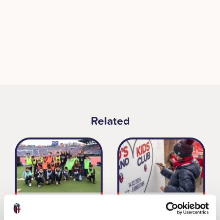
Related
I ZUG D’NA
San Valentino in