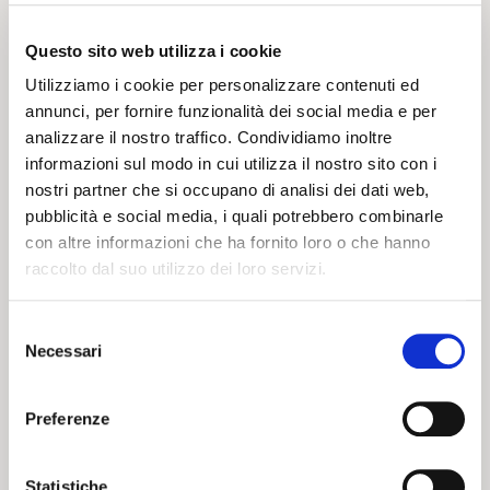
VOLTA –
Kids’ Stand
SELENELLA
Questo sito web utilizza i cookie
EDITION
Utilizziamo i cookie per personalizzare contenuti ed
annunci, per fornire funzionalità dei social media e per
analizzare il nostro traffico. Condividiamo inoltre
19 03 2024
20 02 2024
NEWS
NEWS
informazioni sul modo in cui utilizza il nostro sito con i
nostri partner che si occupano di analisi dei dati web,
pubblicità e social media, i quali potrebbero combinarle
con altre informazioni che ha fornito loro o che hanno
raccolto dal suo utilizzo dei loro servizi.
Selezione
CARNEVALE
Necessari
del
ROSSOBLU’
consenso
Preferenze
Statistiche