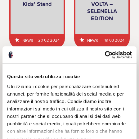
Kids’ Stand
VOLTA –
SELENELLA
EDITION
20 02 2024
19 03 2024
NEWS
NEWS
Questo sito web utilizza i cookie
Utilizziamo i cookie per personalizzare contenuti ed
annunci, per fornire funzionalità dei social media e per
CARNEVALE
analizzare il nostro traffico. Condividiamo inoltre
ROSSOBLU’
informazioni sul modo in cui utilizza il nostro sito con i
nostri partner che si occupano di analisi dei dati web,
pubblicità e social media, i quali potrebbero combinarle
con altre informazioni che ha fornito loro o che hanno
raccolto dal suo utilizzo dei loro servizi.