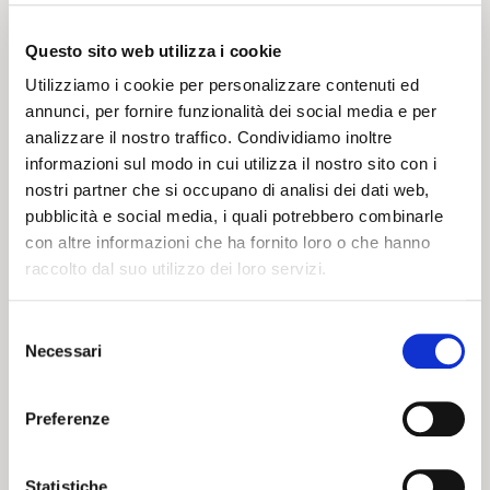
Kids’ Stand
VOLTA –
SELENELLA
Questo sito web utilizza i cookie
EDITION
Utilizziamo i cookie per personalizzare contenuti ed
annunci, per fornire funzionalità dei social media e per
analizzare il nostro traffico. Condividiamo inoltre
20 02 2024
19 03 2024
NEWS
NEWS
informazioni sul modo in cui utilizza il nostro sito con i
nostri partner che si occupano di analisi dei dati web,
pubblicità e social media, i quali potrebbero combinarle
con altre informazioni che ha fornito loro o che hanno
raccolto dal suo utilizzo dei loro servizi.
Selezione
CARNEVALE
Necessari
del
ROSSOBLU’
consenso
Preferenze
Statistiche