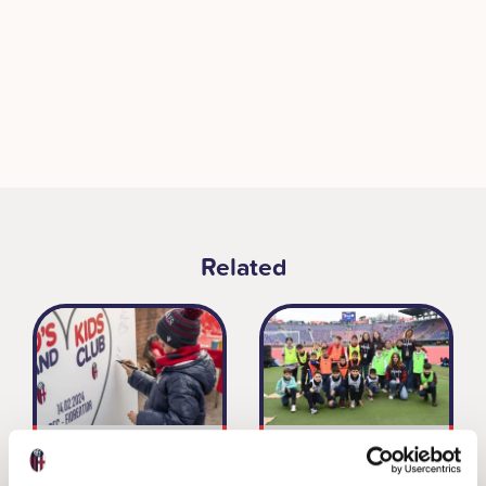
Related
San Valentino in
I ZUG D’NA