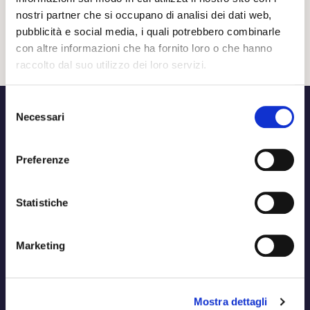
nostri partner che si occupano di analisi dei dati web,
Accedi
pubblicità e social media, i quali potrebbero combinarle
Registrati
con altre informazioni che ha fornito loro o che hanno
Password dimenticata?
raccolto dal suo utilizzo dei loro servizi.
Selezione
Necessari
del
consenso
Preferenze
Statistiche
Marketing
Mostra dettagli