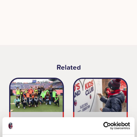
Related
I ZUG D’NA
San Valentino in
VOLTA –
Kids’ Stand