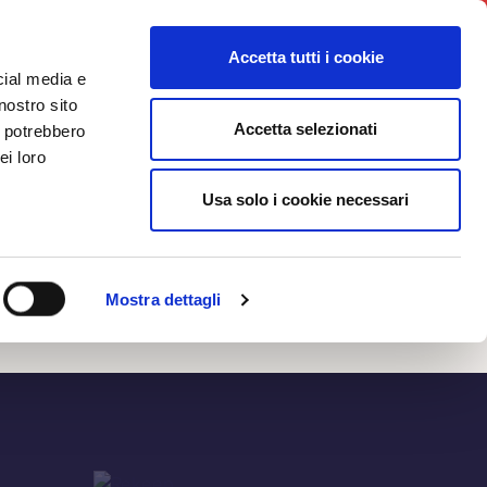
News
Iniziative
Contatti
Login
Accetta tutti i cookie
cial media e
nostro sito
Accetta selezionati
i potrebbero
NEWS
ei loro
Usa solo i cookie necessari
Mostra dettagli