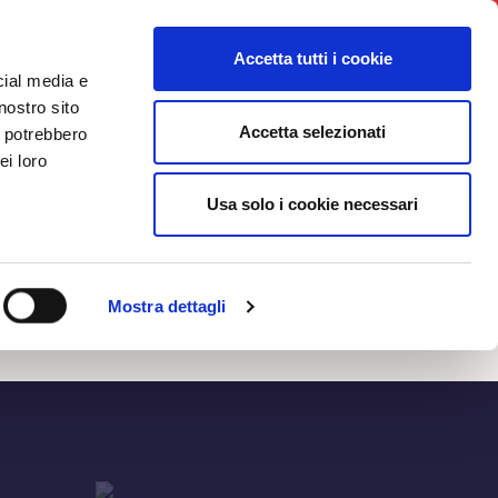
News
Iniziative
Contatti
Login
Accetta tutti i cookie
cial media e
nostro sito
Accetta selezionati
i potrebbero
NEWS
ei loro
Usa solo i cookie necessari
Mostra dettagli