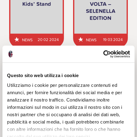
Kids’ Stand
VOLTA –
SELENELLA
EDITION
20 02 2024
19 03 2024
NEWS
NEWS
Questo sito web utilizza i cookie
Utilizziamo i cookie per personalizzare contenuti ed
annunci, per fornire funzionalità dei social media e per
CARNEVALE
analizzare il nostro traffico. Condividiamo inoltre
ROSSOBLU’
informazioni sul modo in cui utilizza il nostro sito con i
nostri partner che si occupano di analisi dei dati web,
pubblicità e social media, i quali potrebbero combinarle
con altre informazioni che ha fornito loro o che hanno
raccolto dal suo utilizzo dei loro servizi.