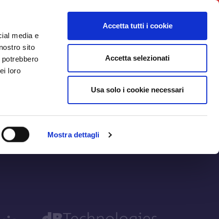
ws
Iniziative
Contatti
Login
Accetta tutti i cookie
cial media e
nostro sito
Accetta selezionati
i potrebbero
ei loro
Usa solo i cookie necessari
Mostra dettagli