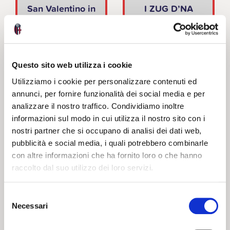
San Valentino in
I ZUG D’NA
Kids’ Stand
VOLTA –
SELENELLA
EDITION
Questo sito web utilizza i cookie
20 02 2024
19 03 2024
NEWS
NEWS
Utilizziamo i cookie per personalizzare contenuti ed
annunci, per fornire funzionalità dei social media e per
analizzare il nostro traffico. Condividiamo inoltre
informazioni sul modo in cui utilizza il nostro sito con i
nostri partner che si occupano di analisi dei dati web,
pubblicità e social media, i quali potrebbero combinarle
con altre informazioni che ha fornito loro o che hanno
raccolto dal suo utilizzo dei loro servizi.
CARNEVALE
ROSSOBLU’
Selezione
Necessari
del
consenso